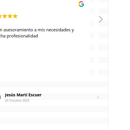
Buen asesoramiento a mis necesidades y 
Buenos profe
mucha profesionalidad
ejecutado e
Jesús Martí Escuer
CAR
25 Octubre 2023
18 Sep