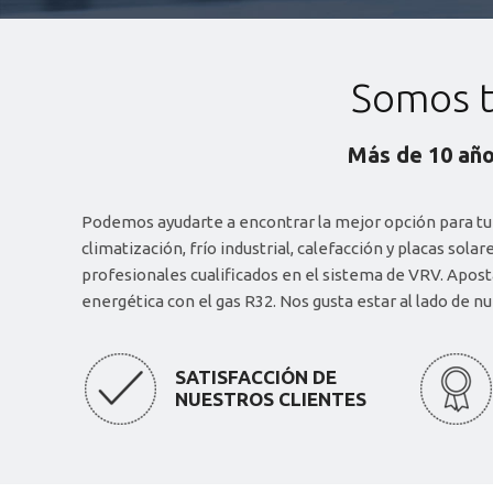
Somos t
Más de 10 año
Podemos ayudarte a encontrar la mejor opción para tu
ofrecemos un servicio de mantenimiento preventivo y 
climatización, frío industrial, calefacción y placas sol
objetivos marcados día a día, la calidad en nuestro servicio y la s
profesionales cualificados en el sistema de VRV. Apost
energética con el gas R32. Nos gusta estar al lado de nue
SATISFACCIÓN DE
NUESTROS CLIENTES